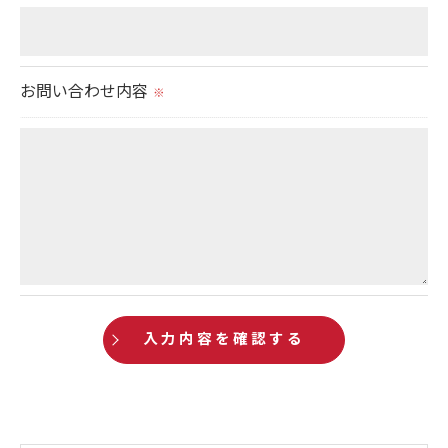
＜個人情報を与えなかった場合に生じる結果＞
必要な情報を頂けない場合は、それに対応した当社
お問い合わせ内容
のサービスをご提供できない場合がございますので
※
予めご了承ください。
＜個人情報の開示･訂正・削除･利用停止の手続につ
いて＞
当社では、お客様の個人情報の開示･訂正･削除・利
用停止の手続を定めさせて頂いております。
ご本人である事を確認のうえ、対応させて頂きま
す。
個人情報の開示･訂正･削除・利用停止の具体的手続
きにつきましては、お電話でお問合せ下さい。