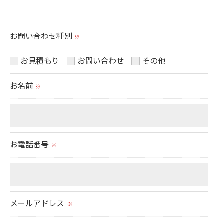
＜個人情報の提供について＞
当社ではお客様の同意を得た場合または法令に定め
られた場合を除き、
お問い合わせ種別
※
取得した個人情報を第三者に提供することはいたし
ません。
お見積もり
お問い合わせ
その他
お名前
※
＜個人情報の委託について＞
当社では、利用目的の達成に必要な範囲において、
個人情報を外部に委託する場合があります。
これらの委託先に対しては個人情報保護契約等の措
お電話番号
※
置をとり、適切な監督を行います。
＜個人情報の安全管理＞
当社では、個人情報の漏洩等がなされないよう、適
メールアドレス
切に安全管理対策を実施します。
※