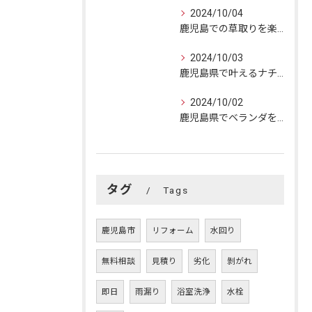
2024/10/04
鹿児島での草取りを楽に！効果的な方法と自然美の楽しみ方
2024/10/03
鹿児島県で叶えるナチュラルリフォーム：自然美と快適空間の融合
2024/10/02
鹿児島県でベランダを快適リフォーム！成功の秘訣とおうちの変身
タグ
Tags
鹿児島市
リフォーム
水回り
無料相談
見積り
劣化
剝がれ
即日
雨漏り
浴室洗浄
水栓