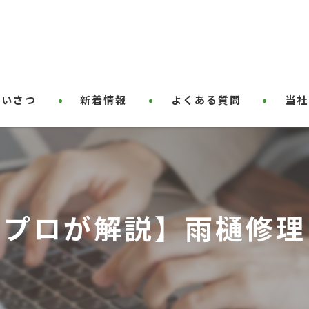
あいさつ
新着情報
よくある質問
当社
ハウス
草刈り
屋根塗
のプロが解説】雨樋修理
剪定
外壁塗