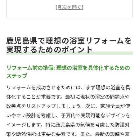
るためのステップ
鹿児島県特有の気候を考慮した浴室デザイ
ン
資材選びのコツ: 地元で手に入る高品質な素
鹿児島県で理想の浴室リフォームを
材
実現するためのポイント
リフォーム業者の選び方: 信頼できる業者を
見つける方法
リフォーム前の準備: 理想の浴室を具体化するための
実際のリフォーム事例から学ぶ成功の秘訣
ステップ
後悔しないためのリフォーム計画の立て方
リフォームを成功させるためには、まず理想の浴室を具
リフォーム費用を抑えつつ鹿児島県で快適な浴
体化することが重要です。最初に現状の浴室の問題点や
室を手に入れる方法
改善点をリストアップしましょう。次に、家族全員が使
予算内でリフォームするための費用見積も
いやすい設計を考慮し、予算内で実現可能なデザインを
りのポイント
イメージします。特に鹿児島県の気候を考慮した防湿対
コストパフォーマンスの高い資材選び
策や断熱性能は重要な要素です。また、最新の設備や豪