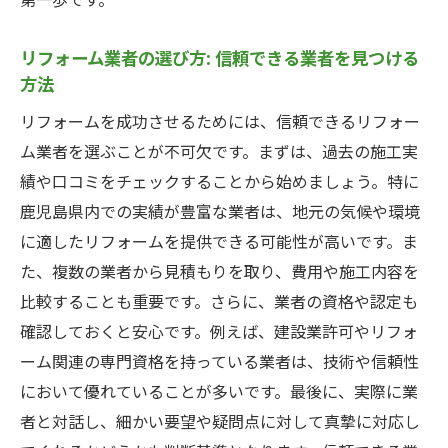
第一歩です。
高機能な設備を安価に手に入れる方法
鹿児島県のリフォーム市場の動向を把握す
リフォーム業者の選び方: 信頼できる業者を見つける
方法
る
地元特性を活かした鹿児島県での賢いリフォー
リフォームを成功させるためには、信頼できるリフォー
ム計画の立て方
ム業者を選ぶことが不可欠です。まずは、過去の施工実
績や口コミをチェックすることから始めましょう。特に
地域の気候に適した浴室設計のポイント
鹿児島県内での実績が豊富な業者は、地元の気候や環境
地元業者の強みを最大限に活用する方法
に適したリフォームを提供できる可能性が高いです。ま
鹿児島県で人気のリフォームトレンド
た、複数の業者から見積もりを取り、費用や施工内容を
地元の建材店や業者と協力した資材調達
比較することも重要です。さらに、業者の資格や認定も
リフォームの際に考慮すべき地域の特性
確認しておくと安心です。例えば、建設業許可やリフォ
鹿児島県特有のリフォームに関する法規制
ーム関連の専門資格を持っている業者は、技術や信頼性
とその対応
において優れていることが多いです。最後に、実際に業
鹿児島県での浴室リフォームを成功させるため
者と対話し、細かい要望や疑問点に対して真摯に対応し