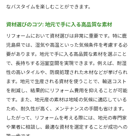
複数業者からの見積もりを比較する重要性
なバスタイムを楽しむことができます。
過去のリフォーム成功事例から学ぶコスト
資材選びのコツ: 地元で手に入る高品質な素材
削減のコツ
資材の一括購入で大幅に費用を削減する方
リフォームにおいて資材選びは非常に重要です。特に鹿
法
児島県では、湿気や高温といった気候条件を考慮する必
要があります。地元で手に入る高品質な素材を選ぶこと
コスパ良し！鹿児島県での効率的な浴室リフォ
で、長持ちする浴室空間を実現できます。例えば、耐湿
ーム術
性の高いタイルや、防腐処理された木材などが挙げられ
予算を最大限に活用するリフォームプラン
ます。地元で生産される資材を使うことで、輸送コスト
の立て方
を削減し、結果的にリフォーム費用を抑えることが可能
効率的な工事スケジュールの組み方
です。また、地元産の素材は地域の気候に適応している
プロのアドバイスを得るための無料相談の
ため、耐久性が高く、メンテナンスの手間も省けます。
利用方法
したがって、リフォームを考える際には、地元の専門家
リフォーム後のメンテナンス費用を抑える
や業者に相談し、最適な資材を選定することが成功への
工夫