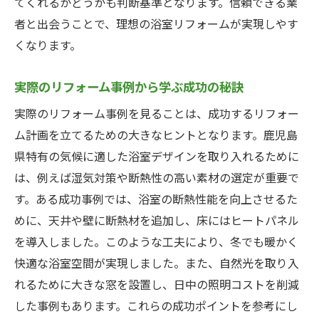
の賢い選択肢
てくれるかどうかも判断基準となります。信頼できる業
者と出会うことで、理想の浴室リフォームが実現しやす
知っておきたいリフォームの基礎知識
くなります。
リフォーム前に確認すべき重要なポイント
地元のリフォーム業者とのコミュニケーシ
実際のリフォーム事例から学ぶ成功の秘訣
ョン方法
実際のリフォーム事例を見ることは、成功するリフォー
リフォーム後のアフターケアサービスを選
ム計画を立てるための大きなヒントとなります。鹿児島
ぶポイント
県特有の気候に適した浴室デザインを取り入れるために
エコリフォームのメリットとその実践方法
は、例えば湿気対策や断熱性の高い素材の選定が重要で
地域特有のリフォーム事例から得るインス
す。ある成功事例では、浴室の断熱性能を向上させるた
ピレーション
めに、天井や壁に断熱材を追加し、床にはヒートパネル
予算内で満足！鹿児島県における浴室リフォー
を導入しました。このような工夫により、冬でも暖かく
ムの賢い進め方
快適な浴室空間が実現しました。また、自然光を取り入
限られた予算で理想の浴室を実現するため
れるために大きな窓を設置し、日中の照明コストを削減
のステップ
した事例もあります。これらの成功ポイントを参考にし