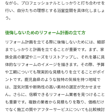
リフォーム計画における優先順位の付け方
ながら、プロフェッショナルとしっかりと打ち合わせを
行い、自分たちの理想とする浴室空間を具体化しましょ
費用対効果の高いリフォームアイデア
う。
リフォーム中に発生する予想外の費用を防
ぐ方法
後悔しないためのリフォーム計画の立て方
鹿児島県でのリフォームにおける最新テク
リフォーム計画を立てる際に後悔しないためには、細部
ノロジーの活用
までしっかりと計画を立てることが重要です。まず、家
予算内で高品質なリフォームを実現するた
族全員の要望やニーズをリストアップし、それを基に具
めのヒント
体的なリフォームのイメージを描きます。その際、予算
リフォーム費用の悩みを解決！鹿児島県での浴
や工期についても現実的な見積もりを立てることがポイ
室リフォーム成功事例
ントです。鹿児島県のような独特の気候を持つ地域で
実際のリフォーム事例から学ぶ成功の秘訣
は、湿気対策や断熱性の高い素材の選定が欠かせませ
リフォーム後の満足度を高めるための工夫
ん。さらに、信頼できるリフォーム業者を見つけること
成功事例をもとにした具体的なリフォーム
も重要です。複数の業者から見積もりを取り、価格だけ
プラン
でなく施工の質やアフターサービスについても比較検討