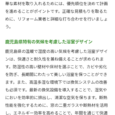
華な素材を取り入れるためには、優先順位を決めて計画
リフォームのタイミングを選ぶことで費用
を進めることがポイントです。正確な見積もりを取るた
を抑える
めに、リフォーム業者と詳細な打ち合わせを行いましょ
DIYでできる部分とプロに任せる部分の分け
う。
方
補助金や助成金を活用した費用削減方法
鹿児島県特有の気候を考慮した浴室デザイン
鹿児島県でおすすめのリフォーム業者の特
鹿児島県の温暖で湿度の高い気候を考慮した浴室デザイ
徴
ンは、快適さと耐久性を兼ね備えることが求められま
鹿児島県での浴室リフォーム費用を大幅に削減
す。防湿性の高い壁材や床材を選ぶことで、カビや劣化
する秘訣
を防ぎ、長期間にわたって美しい浴室を保つことができ
無駄を省いた賢いリフォームプランの作り
ます。また、高温多湿な環境下では換気システムの改善
方
も必須です。最新の換気設備を導入することで、湿気や
リサイクル素材や中古品を活用する方法
においを効率的に排出し、清潔な空気を保ちます。断熱
季節ごとのキャンペーンを利用したお得な
性能を強化するために、窓の二重ガラスや断熱材を活用
リフォーム
し、エネルギー効率を高めることで、年間を通じて快適