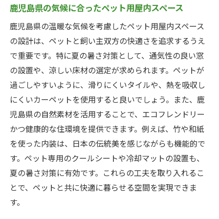
ペットが安心して遊べる鹿児島県のリフォーム
鹿児島県の気候に合ったペット用屋内スペース
術
鹿児島県の温暖な気候を考慮したペット用屋内スペース
ペットの事故を防ぐための安全対策
の設計は、ペットと飼い主双方の快適さを追求するうえ
ペット用の滑りにくい床材の選び方
で重要です。特に夏の暑さ対策として、通気性の良い窓
ペットがストレスなく遊べる空間デザイン
の設置や、涼しい床材の選定が求められます。ペットが
ペットが自由に出入りできる専用ドア
過ごしやすいように、滑りにくいタイルや、熱を吸収し
にくいカーペットを使用すると良いでしょう。また、鹿
ペット用フェンスとゲートの設置方法
児島県の自然素材を活用することで、エコフレンドリー
ペットと一緒に楽しむアクティビティスペー
かつ健康的な住環境を提供できます。例えば、竹や和紙
ス
を使った内装は、日本の伝統美を感じながらも機能的で
鹿児島県の家をペットフレンドリーにするリフ
す。ペット専用のクールシートや冷却マットの設置も、
ォームの秘訣
夏の暑さ対策に有効です。これらの工夫を取り入れるこ
ペットと共に快適に暮らすためのリフォー
とで、ペットと共に快適に暮らせる空間を実現できま
ムのポイント
す。
ペットのニーズに応じたリフォームの工夫