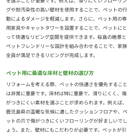
を選ぶことが重要です。例えば、滑りにくいフローリン
ームプラン
グや耐汚染性の高い壁材を使用することで、ペットの行
ペットと一緒に過ごせるリビングの設計
動によるダメージを軽減します。さらに、ペット用の専
ペットのための快適な寝室づくり
用家具やキャットタワーを設置することで、ペットにと
ペット専用のバスルームとケアスペース
って快適なリビング空間を提供できます。桜島の絶景と
ペットがのびのび遊べる屋内遊び場
ペットフレンドリーな設計を組み合わせることで、家族
ペットフレンドリーなキッチンのアイデア
全員が満足できるリビングが完成します。
家族全員が楽しめるペット用ホームシアタ
ペット用に最適な床材と壁材の選び方
ー
リフォームで鹿児島県の自然を取り入れるペッ
リフォームを考える際、ペットの快適さを優先すること
ト向けアイデア
は非常に重要です。床材は特に重要で、滑りにくく、傷
がつきにくい素材を選ぶことが求められます。例えば、
ペットと一緒に楽しむガーデニングスペー
鹿児島県の温暖な気候に適したクッションフロアや、ペ
ス
ットの爪で傷がつきにくいフローリングが好ましいでし
自然の景観を活かしたペット用ウッドデッ
ょう。また、壁材にもこだわりが必要です。ペットが引
キ