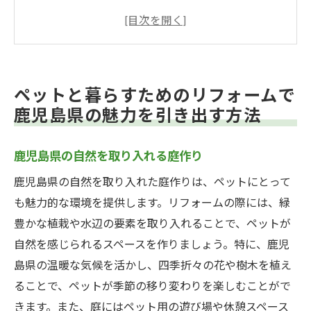
ペットが楽しめる桜島ビューのリビング
ペット用に最適な床材と壁材の選び方
地元素材を活用したペットフレンドリーな
内装
ペットと暮らすためのリフォームで
鹿児島県の気候に合ったペット用屋内スペ
鹿児島県の魅力を引き出す方法
ース
伝統とモダンが融合するペット用リフォー
鹿児島県の自然を取り入れる庭作り
ムアイデア
鹿児島県の自然を取り入れた庭作りは、ペットにとって
鹿児島県でペット用リフォームを考える際の重
も魅力的な環境を提供します。リフォームの際には、緑
要ポイント
豊かな植栽や水辺の要素を取り入れることで、ペットが
ペットの安全を確保するための防犯対策
自然を感じられるスペースを作りましょう。特に、鹿児
ペットとの共生を意識した間取りの工夫
島県の温暖な気候を活かし、四季折々の花や樹木を植え
ペットのストレスを軽減するための専用ス
ることで、ペットが季節の移り変わりを楽しむことがで
ペース
きます。また、庭にはペット用の遊び場や休憩スペース