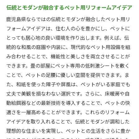
ペットフレンドリーな素材とデザインの選
伝統とモダンが融合するペット用リフォームアイデア
び方
鹿児島県ならではの伝統とモダンが融合したペット用リ
ペットの健康を考慮したリフォーム術
フォームアイデアは、住む人の心を豊かにし、ペットに
家族全員が満足するペット用リフォームの
とっても居心地の良い環境を作り出します。例えば、伝
アイデア
統的な和風の庭園や内装に、現代的なペット用設備を組
ペットと人が共に暮らすためのリフォーム
み合わせることで、機能性と美しさを両立させることが
の秘訣
できます。畳の部屋にペット専用の低刺激シートを敷く
ことで、ペットの足腰に優しい空間を提供できます。ま
た、和紙を使った障子や屏風は、ペットがいる家庭でも
丈夫で美観を損なわない選択です。さらに、床暖房や自
動給餌器などの最新技術を導入することで、ペットの快
適さを一層高めることができます。これらのリフォーム
アイデアを取り入れることで、伝統とモダンが調和した
理想的な住まいを実現し、ペットとの生活をさらに豊か