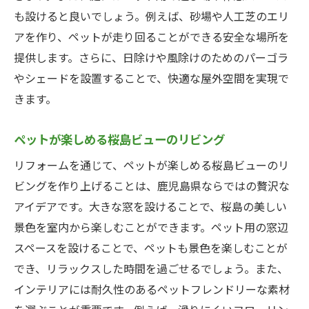
も設けると良いでしょう。例えば、砂場や人工芝のエリ
ペットの健康を守る室内環境の整え方
アを作り、ペットが走り回ることができる安全な場所を
ペットの動線を考慮したリフォームプラン
提供します。さらに、日除けや風除けのためのパーゴラ
ペット専用の収納スペースとケアゾーン
やシェードを設置することで、快適な屋外空間を実現で
鹿児島県の気候を活かしたペット用リフォーム
きます。
アイデア
湿気対策を考慮したペット用リフォーム
ペットが楽しめる桜島ビューのリビング
温暖な気候に適したペット用庭スペース
リフォームを通じて、ペットが楽しめる桜島ビューのリ
ペットが快適に過ごせる温度管理方法
ビングを作り上げることは、鹿児島県ならではの贅沢な
季節に応じたペット用インテリアの工夫
アイデアです。大きな窓を設けることで、桜島の美しい
ペットの健康を守るための風通しの良い設
景色を室内から楽しむことができます。ペット用の窓辺
計
スペースを設けることで、ペットも景色を楽しむことが
でき、リラックスした時間を過ごせるでしょう。また、
鹿児島県の四季を楽しむペットスペース
インテリアには耐久性のあるペットフレンドリーな素材
ペットと快適に過ごすための鹿児島県のリフォ