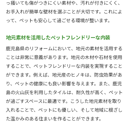
っ掻いても傷がつきにくい素材や、汚れが付きにくく、
ペットと自然を感じる屋外リビング
お手入れが簡単な壁材を選ぶことが大切です。これによ
ペット用のプライベートビーチ風スペース
って、ペットも安心して過ごせる環境が整います。
地元の植物を使ったペット用庭園
ペットが楽しめる自然素材の遊び場
地元素材を活用したペットフレンドリーな内装
鹿児島県でのリフォーム事例：ペットのための
鹿児島県のリフォームにおいて、地元の素材を活用する
専用スペース作り
ことは非常に意義があります。地元の木材や石材を使用
ペットのための快適なリビングコーナー
することで、ペットフレンドリーな内装を実現すること
おしゃれで機能的なペットルームの実例
ができます。例えば、地元産のヒノキは、防虫効果があ
り、ペットの健康にも良い影響を与えます。また、鹿児
ペット専用の洗い場とケアコーナー事例
島の火山灰を利用したタイルは、耐久性が高く、ペット
ペットが自由に動けるリフォーム事例
が過ごすスペースに最適です。こうした地元素材を取り
ペットのための収納スペース設計
入れることで、ペットにも優しい、そして地域に根ざし
ペットとの生活を豊かにするインテリア事
た温かみのある住まいを作ることができます。
例