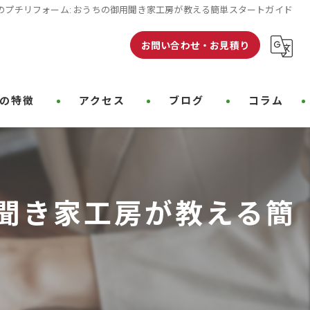
のプチリフォーム: おうちの御用聞き家工房が教える簡単スタートガイド
お問い合わせ・お見積り
の特徴
アクセス
ブログ
コラム
クリーニング
用聞き家工房が教える簡
装
装