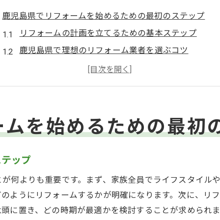
鹿児島県でリフォームを始めるための最初のステップ
リフォームの計画を立てるための基本ステップ
鹿児島県で理想のリフォーム業者を選ぶコツ
予算設定と見積もりの確認ポイント
鹿児島県特有のリフォームニーズを理解する
プチリフォームで考慮すべき法律と規制
リフォーム前に知っておきたい鹿児島県の建築トレ
ームを始めるための最初
プチリフォームで暮らしを変える鹿児島県のアイデア
小さな予算でできるリフォームアイデア
ステップ
鹿児島県の気候に合わせたインテリアの工夫
とが何よりも重要です。まず、家族全員でライフスタイル
空間を有効活用するリフォームテクニック
どのようにリフォームするかが明確になります。次に、リ
家族構成に応じたプチリフォームのポイント
念頭に置き、どの時期が最適かを検討することが求められ