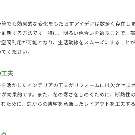
リフォームで生まれ変わる古民家の魅力
ア
カラーコーディネートで空間を引き立てる
予算でも効果的な変化をもたらすアイデアは数多く存在し
鹿児島県の風景を取り入れたデザイン
を刷新する方法です。特に、明るい色合いを選ぶことで、
完成度を高めるディテールの追求
な空間利用が可能となり、生活動線をスムーズにすること
経年変化を楽しむ素材選び
みてください。
の工夫
性を活かしたインテリアの工夫がリフォームには欠かせま
ドが効果的です。また、冬の寒さをしのぐために、断熱性
しむために、窓からの眺望を意識したレイアウトを工夫す
ック