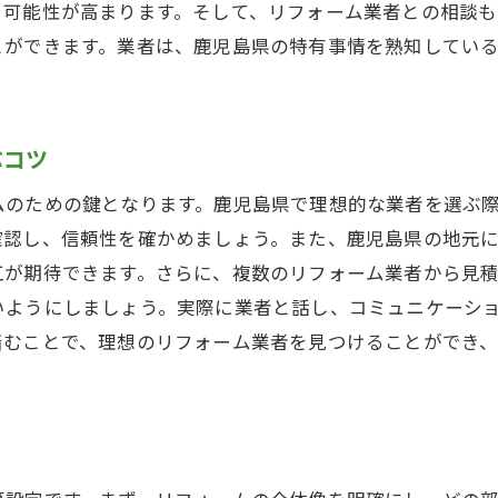
鹿児島県の自然素材を活かしたリフォーム
る可能性が高まります。そして、リフォーム業者との相談
低コストで実現するエコリフォームアイデア
とができます。業者は、鹿児島県の特有事情を熟知してい
リフォームで実現する鹿児島県の理想の住まい
鹿児島県の地元素材で作る理想の家
ぶコツ
リフォームで実現する快適な住環境
住まいの価値を高めるデザインのヒント
ムのための鍵となります。鹿児島県で理想的な業者を選ぶ
鹿児島県の自然と調和するエクステリア
確認し、信頼性を確かめましょう。また、鹿児島県の地元
工が期待できます。さらに、複数のリフォーム業者から見
家族のライフスタイルに合わせた空間作り
いようにしましょう。実際に業者と話し、コミュニケーシ
将来を見据えたリフォーム計画の立て方
踏むことで、理想のリフォーム業者を見つけることができ
鹿児島県でのリフォームで生活の質を向上させる方法
生活動線を考慮した間取り変更のメリット
住み心地を改善する断熱・防音リフォーム
快適な暮らしを実現する設備の導入