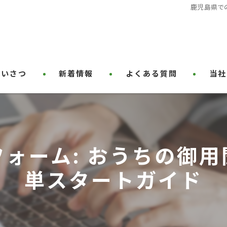
鹿児島県で
あいさつ
新着情報
よくある質問
当社
ハウス
草刈り
ォーム: おうちの御
屋根塗
単スタートガイド
剪定
外壁塗