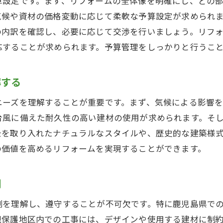
算設定です。まず、リフォームの全体像を明確にし、どの
鹿児島県の気候に対応した省エネリフォーム
気候や資材の価格変動に応じて柔軟な予算設定が求められ
健康を考えた自然素材の選び方
の内訳を確認し、必要に応じて交渉を行いましょう。リフ
リフォームで実現するリラックス空間
応することが求められます。予算管理をしっかりと行うこ
プチリフォームで鹿児島県の自宅を快適空間に
鹿児島県特有の風土に対応したプチリフォーム
解する
収納力を高めるアイデアと工夫
ニーズを理解することが重要です。まず、気候による影響
居心地を良くする照明の選び方
台風に備えた耐久性の高い建材の使用が求められます。そ
リフォームで実現する季節に応じた住まい
景を取り入れたナチュラルなスタイルや、歴史的な建築様
鹿児島県の文化を取り入れたインテリアデザイン
の価値を高めるリフォームを実現することができます。
短期間で効果を実感できるリフォーム事例
鹿児島県リフォーム成功のためのポイント
制
リフォーム前に必ず確認したい事項
制を理解し、遵守することが不可欠です。特に鹿児島県で
プロのアドバイスを活用する方法
観保護地区内での工事には、デザインや使用する建材に制