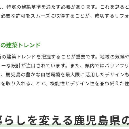
施工後も満足できる仕上がりを求めて
れ、特定の建築基準を満たす必要があります。これを怠る
地域密着型業者とのコミュニケーション
、必要な許可をスムーズに取得することが、成功するリフ
問題発生時の対処法と予防策
アフターサービスを重視した選び方
県の建築トレンド
鹿児島県の気候に合ったリフォームのコツ
湿気対策を考えたリフォームアイデア
新の建築トレンドを把握することが重要です。地域の気候
リーな設計が注目されています。また、県内ではバリアフ
台風に強い住まいを作るためのポイント
に、鹿児島の豊かな自然環境を最大限に活用したデザイン
四季を通じて快適な空間を維持する秘訣
ドを取り入れることで、機能性とデザイン性を兼ね備えた
鹿児島県の自然災害に備える住宅設計
地域特有の風土を活かしたリフォーム
気候に応じた庭作りと外構工事
リフォームで自宅の魅力を引き出す鹿児島県のヒント
暮らしを変える鹿児島県
光と風を活かす間取りの工夫