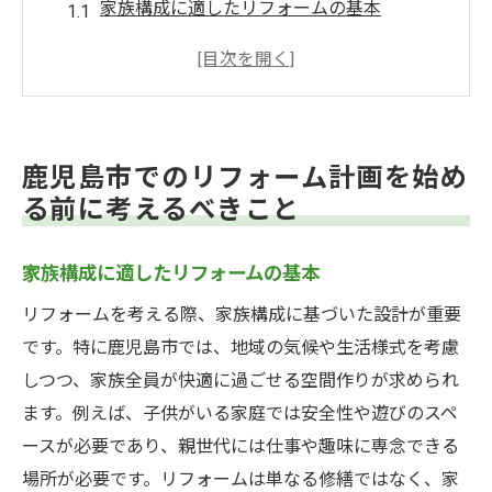
家族構成に適したリフォームの基本
ライフスタイルに合わせた空間設計の考慮
点
鹿児島市の風土を理解したリフォームの重
要性
鹿児島市でのリフォーム計画を始め
予算設定と優先順位の決め方
る前に考えるべきこと
地域のリフォーム法規制について知ってお
くべきこと
家族構成に適したリフォームの基本
鹿児島市のリフォーム事例から学ぶポイン
リフォームを考える際、家族構成に基づいた設計が重要
ト
です。特に鹿児島市では、地域の気候や生活様式を考慮
リフォームで理想の住まいを実現するためのス
しつつ、家族全員が快適に過ごせる空間作りが求められ
テップ
ます。例えば、子供がいる家庭では安全性や遊びのスペ
初期プランニングの重要性
ースが必要であり、親世代には仕事や趣味に専念できる
デザインと機能性の両立を目指す方法
場所が必要です。リフォームは単なる修繕ではなく、家