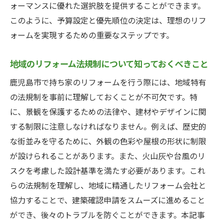
ォーマンスに優れた選択肢を提供することができます。
方法
このように、予算設定と優先順位の決定は、理想のリフ
資産価値を高めるリフォームの考え方
ォームを実現するための重要なステップです。
環境負荷を減らすサステナブルな選択
地域のリフォーム法規制について知っておくべきこと
デザイン性を向上させるためのリフォーム
事例
鹿児島市で持ち家のリフォームを行う際には、地域特有
住み心地を向上させるための機能的な改善
の法規制を事前に理解しておくことが不可欠です。特
点
に、景観を保護するための法律や、建材やデザインに関
する制限に注意しなければなりません。例えば、歴史的
家庭内の健康を守るための工夫
な街並みを守るために、外観の色彩や屋根の形状に制限
リフォームを通じて地域社会に貢献する方
が設けられることがあります。また、火山灰や台風のリ
法
スクを考慮した設計基準を満たす必要があります。これ
理想の住まいを叶える鹿児島市でのリフォーム
らの法規制を理解し、地域に精通したリフォーム会社と
成功事例
協力することで、建築確認申請をスムーズに進めること
家族の希望を叶えたリフォーム事例
ができ、後々のトラブルを防ぐことができます。本記事