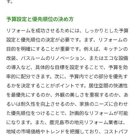
す。
無料相談を活用した情報収集の仕方
契約前に確認すべき重要事項
予算設定と優先順位の決め方
アフターサービスまで考慮した選定ポイン
リフォームを成功させるためには、しっかりとした予算
ト
設定と優先順位の決定が必要です。まず、リフォームの
鹿児島市の気候を考慮したリフォームプランの
目的を明確にすることが重要です。例えば、キッチンの
立て方
改装、バスルームのリノベーション、またはエコな設備
湿気対策を考えた内装デザイン
の導入など、具体的な目標を設定することで、予算を効
夏の暑さを和らげる断熱と通風の工夫
率的に配分できます。次に、予算内でどの部分を優先す
るかを決定することがポイントです。居住空間の快適性
台風対策を視野に入れた外装の選択
を最優先にするのか、外観の美しさを重視するのか、あ
四季を通じて快適な室内環境作り
るいは耐久性を向上させるのか、家族のニーズに合わせ
自然災害に備える防災リフォームのポイン
た優先順位をつけることで、計画的なリフォームが可能
ト
になります。また、鹿児島市の地元リフォーム業者は、
地域特有の課題に対応する材料選び
地域の市場価格やトレンドを把握しており、コストパフ
リフォームで新たな価値を生むための具体的な