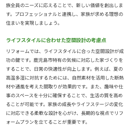
リフォームプロジェクトのスケジュール管
族全員のニーズに応えることで、新しい価値を創出しま
理
す。プロフェッショナルと連携し、家族が求める理想の
住まいを実現しましょう。
地元業者とのコミュニケーションの取り方
見積もりと契約時のチェックリスト
ライフスタイルに合わせた空間設計の考慮点
リフォーム後の確認とメンテナンス
リフォームでは、ライフスタイルに合った空間設計が成
持ち家リフォームで生活スタイルを刷新するた
功の鍵です。鹿児島市特有の気候に対応した家づくりを
めのアイデア
することで、日常の快適性が向上します。例えば、夏の
オープンプランで広がる生活空間
高温多湿に対抗するためには、自然素材を活用した断熱
自然素材を活かした心地よいインテリア
材や通風を考えた間取りが効果的です。また、趣味や仕
エネルギー効率を高めるためのリフォーム
事のスペースを十分に確保することで、生活の質を高め
収納スペースの最適化で暮らしを快適に
ることが可能です。家族の成長やライフステージの変化
趣味を楽しむための専用スペース作り
に対応できる柔軟な設計を心がけ、長期的な視点でリフ
ォームプランを立てることが重要です。
最新技術を活用したスマートホーム化