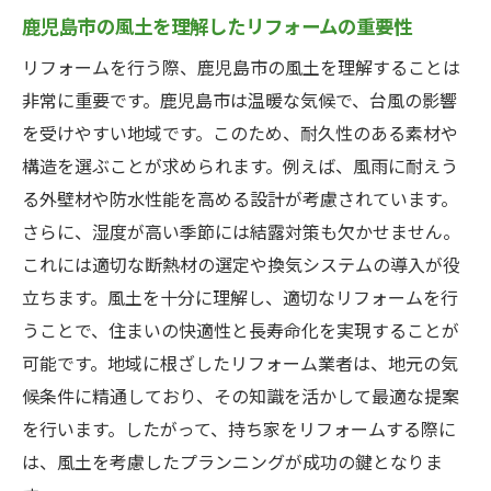
地域の特性を活かした鹿児島市でのリフォーム
鹿児島市の風土を理解したリフォームの重要性
のポイント
リフォームを行う際、鹿児島市の風土を理解することは
鹿児島市の気候に適した断熱工法
非常に重要です。鹿児島市は温暖な気候で、台風の影響
地震に強い構造のリフォーム技術
を受けやすい地域です。このため、耐久性のある素材や
地域素材を使った地元らしいデザイン
構造を選ぶことが求められます。例えば、風雨に耐えう
伝統的な建築様式を現代風にアレンジ
る外壁材や防水性能を高める設計が考慮されています。
環境に優しいリフォームの実践
さらに、湿度が高い季節には結露対策も欠かせません。
地域コミュニティとの連携で進めるリフォ
これには適切な断熱材の選定や換気システムの導入が役
ーム
立ちます。風土を十分に理解し、適切なリフォームを行
プロフェッショナル選びが鍵となる鹿児島市の
うことで、住まいの快適性と長寿命化を実現することが
リフォーム
可能です。地域に根ざしたリフォーム業者は、地元の気
候条件に精通しており、その知識を活かして最適な提案
信頼できる業者の選び方ガイド
を行います。したがって、持ち家をリフォームする際に
地元リフォーム会社の特徴と強み
は、風土を考慮したプランニングが成功の鍵となりま
実績とレビューで選ぶプロフェッショナル