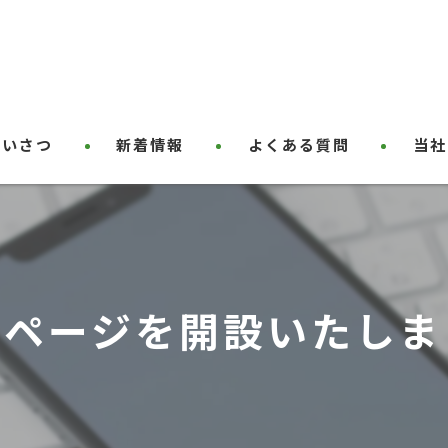
あいさつ
新着情報
よくある質問
当社
ハウス
草刈り
屋根塗
ムページを開設いたしま
剪定
外壁塗