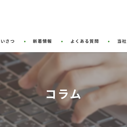
あいさつ
新着情報
よくある質問
当社
ハウス
草刈り
屋根塗
コラム
剪定
外壁塗